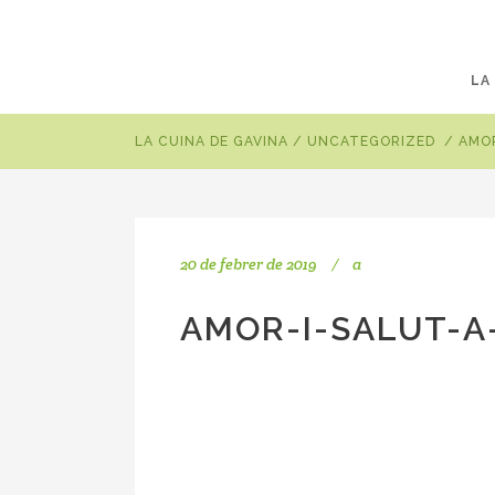
LA
LA CUINA DE GAVINA
/
UNCATEGORIZED
/
AMOR
20 de febrer de 2019
a
AMOR-I-SALUT-A