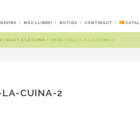
 GAVINA
NOU LLIBRE!
BOTIGA
CONTINGUT
CATAL
 I SALUT A LA CUINA
/
AMOR-I-SALUT-A-LA-CUINA-2
-LA-CUINA-2