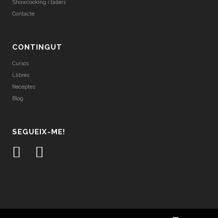
Showcooking i tallers
Contacte
CONTINGUT
Cursos
Llibres
Receptes
Blog
SEGUEIX-ME!