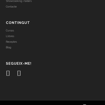
Showcooking i tallers
Contacte
CONTINGUT
Cursos
Llibres
Receptes
Blog
SEGUEIX-ME!