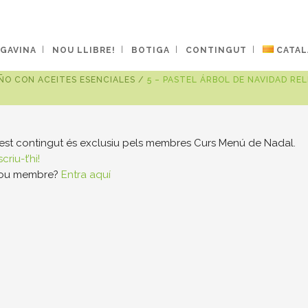
 GAVINA
NOU LLIBRE!
BOTIGA
CONTINGUT
CATAL
ÑO CON ACEITES ESENCIALES
/
5 – PASTEL ÁRBOL DE NAVIDAD R
st contingut és exclusiu pels membres Curs Menú de Nadal.
criu-t’hi!
sou membre?
Entra aquí