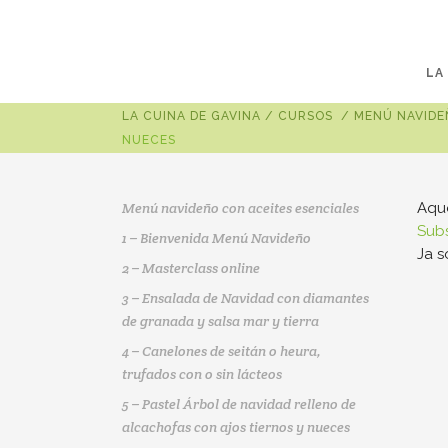
LA
LA CUINA DE GAVINA
/
CURSOS
/
MENÚ NAVIDE
NUECES
Menú navideño con aceites esenciales
Aque
Subs
1 – Bienvenida Menú Navideño
Ja 
2 – Masterclass online
3 – Ensalada de Navidad con diamantes
de granada y salsa mar y tierra
4 – Canelones de seitán o heura,
trufados con o sin lácteos
5 – Pastel Árbol de navidad relleno de
alcachofas con ajos tiernos y nueces