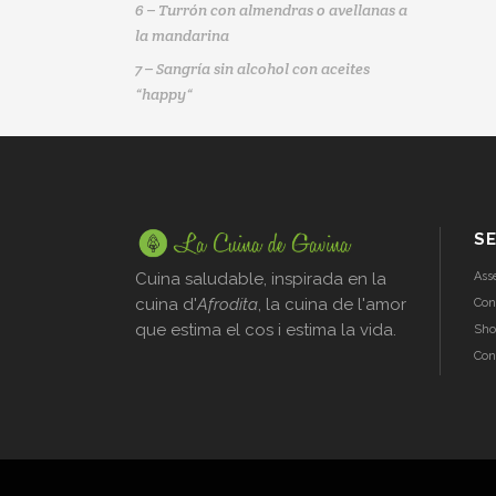
6 – Turrón con almendras o avellanas a
la mandarina
7 – Sangría sin alcohol con aceites
“happy“
SE
Cuina saludable, inspirada en la
Ass
cuina d'
Afrodita
, la cuina de l'amor
Con
que estima el cos i estima la vida.
Sho
Con