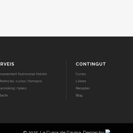
RVEIS
CONTINGUT
essorament Nutricional Holístic
Cursos
ferències, cursos i formació
Llibres
wcooking i tallers
Receptes
tacte
Blog
© 2025. La Cuina de Gavina. Design by