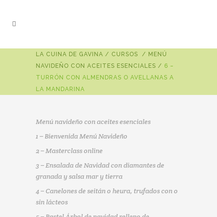
LA CUINA DE GAVINA
/
CURSOS
/
MENÚ
NAVIDEÑO CON ACEITES ESENCIALES
/
6 –
TURRÓN CON ALMENDRAS O AVELLANAS A
LA MANDARINA
Menú navideño con aceites esenciales
1 – Bienvenida Menú Navideño
2 – Masterclass online
3 – Ensalada de Navidad con diamantes de
granada y salsa mar y tierra
4 – Canelones de seitán o heura, trufados con o
sin lácteos
5 – Pastel Árbol de navidad relleno de