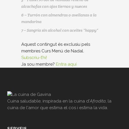
alcachofas con ajos tiernos y nueces
6 – Turrón con almendras o avellanas a la
mandarina
7 – Sangría sin alcohol con aceites “happy“
Aquest contingut és exclusiu pels
membres Curs Menú de Nadal.
Subscriu-t’hi!
Ja sou membre?
Entra aquí
Cuina saludable, inspirada en la cuina d'
Afrodita
, la
cuina de l'amor que estima el cos i estima la vida.
SERVEIS