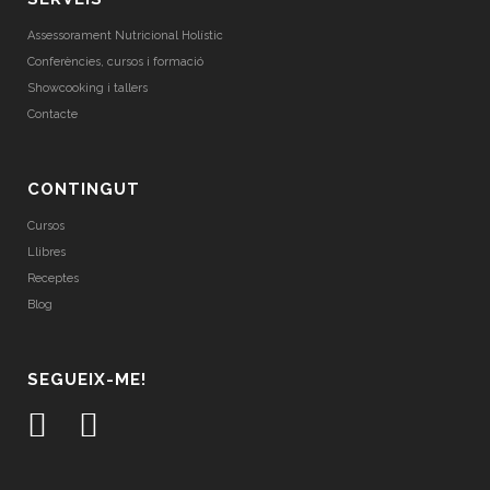
Assessorament Nutricional Holístic
Conferències, cursos i formació
Showcooking i tallers
Contacte
CONTINGUT
Cursos
Llibres
Receptes
Blog
SEGUEIX-ME!