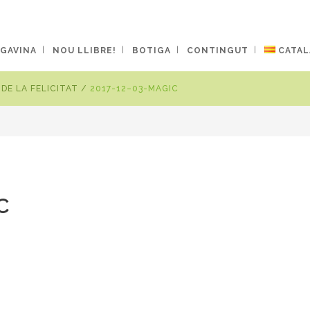
 GAVINA
NOU LLIBRE!
BOTIGA
CONTINGUT
CATAL
DE LA FELICITAT
/
2017-12–03-MAGIC
C