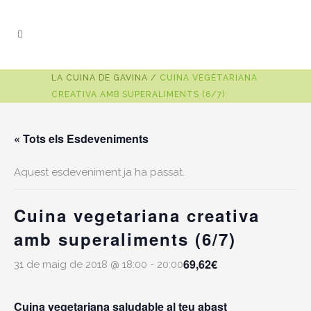
LA CUINA DE GAVINA
/
CUINA VEGETARIANA
CREATIVA AMB SUPERALIMENTS (6/7)
« Tots els Esdeveniments
Aquest esdeveniment ja ha passat.
Cuina vegetariana creativa
amb superaliments (6/7)
69,62€
31 de maig de 2018 @ 18:00
-
20:00
Cuina vegetariana saludable al teu abast