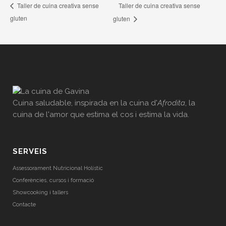
Taller de cuina creativa sense
Taller de cuina creativa sense
gluten
gluten
Cuina saludable, inspirada en la cuina d'
Afrodita
, la
cuina de l'amor que estima el cos i estima la vida.
SERVEIS
Assessorament Nutricional Holístic
Conferències, cursos i formació
Showcooking i tallers
Contacte