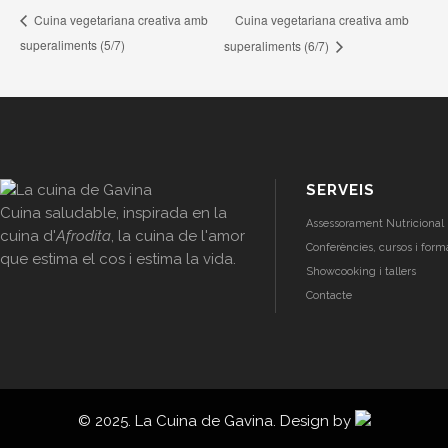
Cuina vegetariana creativa amb
Cuina vegetariana creativa amb
superaliments (5/7)
superaliments (6/7)
SERVEIS
Cuina saludable, inspirada en la
Assessorament Nutricional 
cuina d'
Afrodita
, la cuina de l'amor
Conferències, cursos i form
que estima el cos i estima la vida.
Showcooking i tallers
Contacte
© 2025. La Cuina de Gavina. Design by