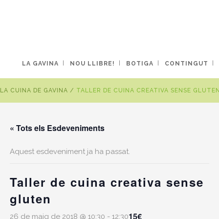
LA GAVINA
NOU LLIBRE!
BOTIGA
CONTINGUT
LA CUINA DE GAVINA
/
TALLER DE CUINA CREATIVA SENSE GLUTE
« Tots els Esdeveniments
Aquest esdeveniment ja ha passat.
Taller de cuina creativa sense
gluten
15€
26 de maig de 2018 @ 10:30
-
12:30