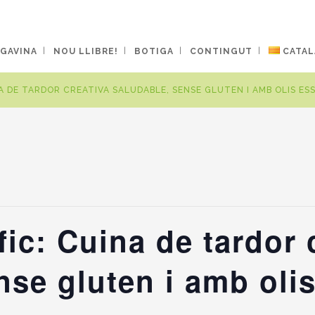
 GAVINA
NOU LLIBRE!
BOTIGA
CONTINGUT
CATAL
 DE TARDOR CREATIVA SALUDABLE, SENSE GLUTEN I AMB OLIS ES
c: Cuina de tardor 
nse gluten i amb oli