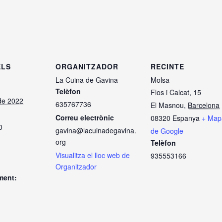
ELS
ORGANITZADOR
RECINTE
La Cuina de Gavina
Molsa
Telèfon
Flos i Calcat, 15
 de 2022
635767736
El Masnou
,
Barcelona
Correu electrònic
08320
Espanya
+ Map
0
gavina@lacuinadegavina.
de Google
org
Telèfon
Visualitza el lloc web de
935553166
Organitzador
ment: