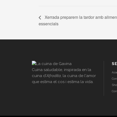
Xerrada preparem la tardor amb aliments
essencials
SE
Cuina saludable, inspirada en la
Ass
cuina d'
Afrodita
, la cuina de l'amor
Con
que estima el cos i estima la vida.
Sho
Con