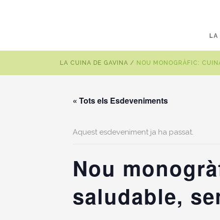
LA
LA CUINA DE GAVINA
/
NOU MONOGRÀFIC: CUINA
« Tots els Esdeveniments
Aquest esdeveniment ja ha passat.
Nou monogràfi
saludable, se