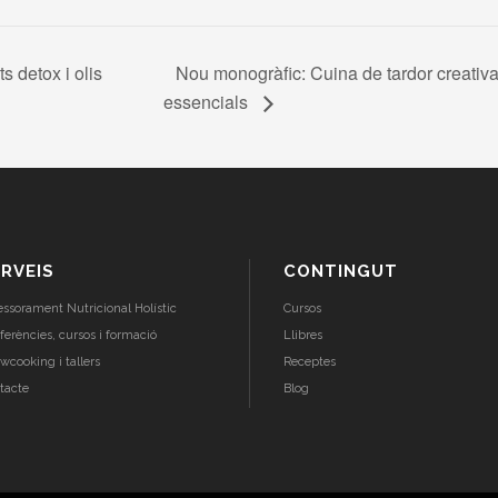
Nou monogràfic: Cuina de tardor creativa
 detox i olis
essencials
RVEIS
CONTINGUT
essorament Nutricional Holístic
Cursos
ferències, cursos i formació
Llibres
wcooking i tallers
Receptes
tacte
Blog