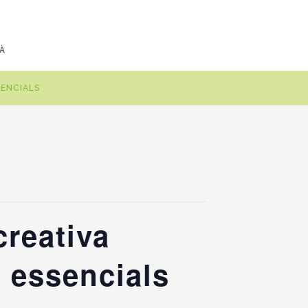
À
SENCIALS
creativa
s essencials