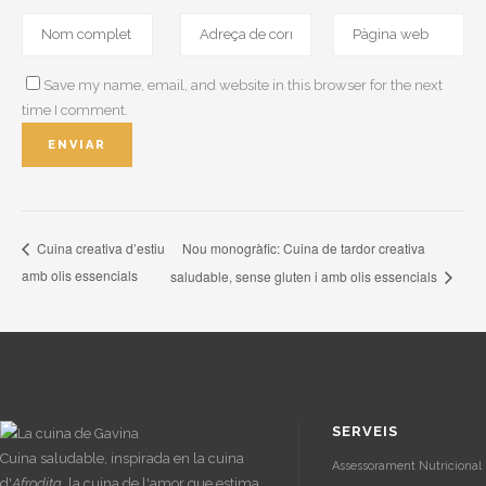
Save my name, email, and website in this browser for the next
time I comment.
Nou monogràfic: Cuina de tardor creativa
Cuina creativa d’estiu
amb olis essencials
saludable, sense gluten i amb olis essencials
SERVEIS
Cuina saludable, inspirada en la cuina
Assessorament Nutricional 
d'
Afrodita
, la cuina de l'amor que estima