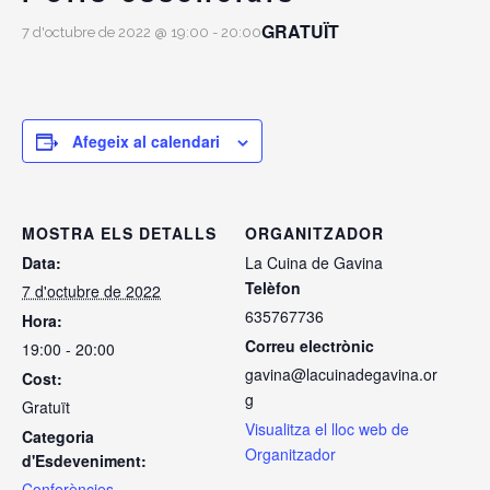
GRATUÏT
7 d'octubre de 2022 @ 19:00
-
20:00
Afegeix al calendari
MOSTRA ELS DETALLS
ORGANITZADOR
Data:
La Cuina de Gavina
Telèfon
7 d'octubre de 2022
635767736
Hora:
Correu electrònic
19:00 - 20:00
gavina@lacuinadegavina.or
Cost:
g
Gratuït
Visualitza el lloc web de
Categoria
Organitzador
d'Esdeveniment:
Conferències