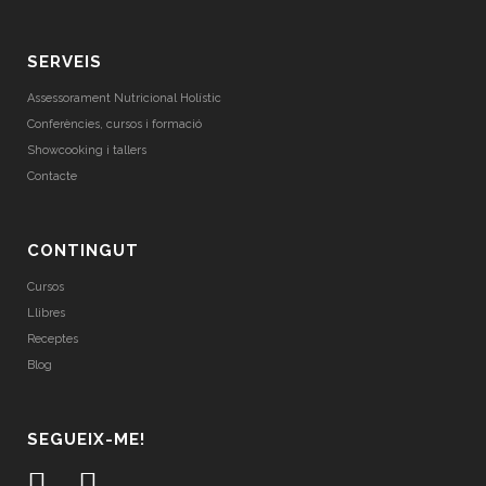
SERVEIS
Assessorament Nutricional Holístic
Conferències, cursos i formació
Showcooking i tallers
Contacte
CONTINGUT
Cursos
Llibres
Receptes
Blog
SEGUEIX-ME!