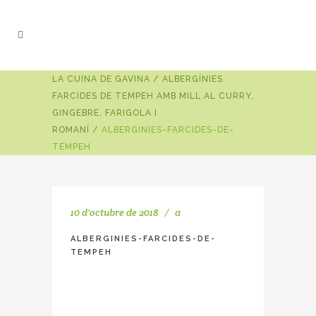
LA CUINA DE GAVINA
/
ALBERGÍNIES
FARCIDES DE TEMPEH AMB MILL AL CURRY,
GINGEBRE, FARIGOLA I
ROMANÍ
/
ALBERGINIES-FARCIDES-DE-
TEMPEH
10 d'octubre de 2018
a
ALBERGINIES-FARCIDES-DE-
TEMPEH