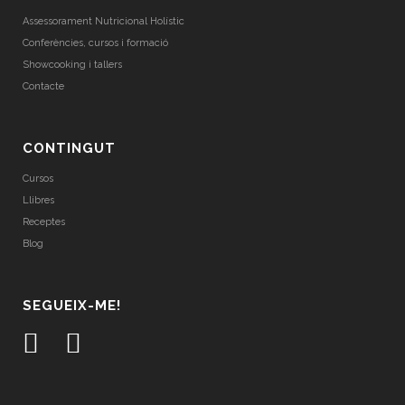
Assessorament Nutricional Holístic
Conferències, cursos i formació
Showcooking i tallers
Contacte
CONTINGUT
Cursos
Llibres
Receptes
Blog
SEGUEIX-ME!