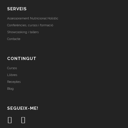
SERVEIS
Assessorament Nutricional Holístic
Conferències, cursos i formació
Showcooking i tallers
Contacte
CONTINGUT
Cursos
Llibres
Receptes
Blog
SEGUEIX-ME!