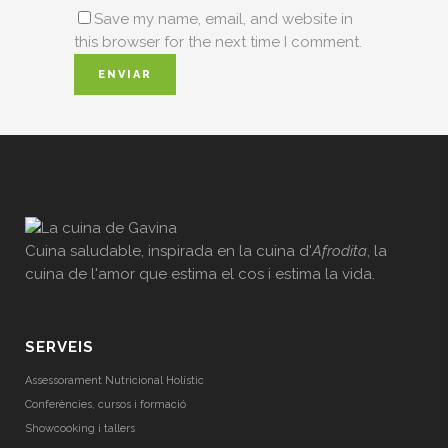
Save my name, email, and website in
this browser for the next time I comment.
Cuina saludable, inspirada en la cuina d'
Afrodita
, la
cuina de l'amor que estima el cos i estima la vida.
SERVEIS
Assessorament Nutricional Holístic
Conferències, cursos i formació
Showcooking i tallers