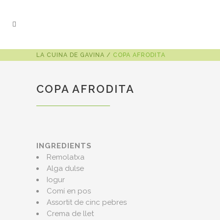
LA CUINA DE GAVINA
/
COPA AFRODITA
COPA AFRODITA
INGREDIENTS
Remolatxa
Alga dulse
Iogur
Comí en pos
Assortit de cinc pebres
Crema de llet