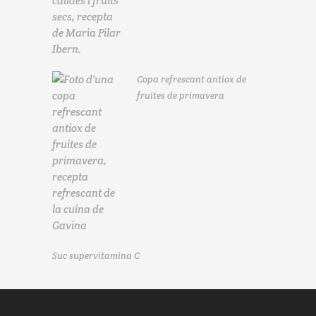
Copa refrescant antiox de
fruites de primavera
Suc supervitamina C