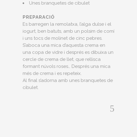
Unes branquetes de cibulet
PREPARACIÓ
Es barregen la remolatxa, l’alga dulse i el
iogurt, ben batuts, amb un polsim de comí
i uns tocs de molinet de cinc pebres.
S’aboca una mica d’aquesta crema en
una copa de vidre i després es dibuixa un
cercle de crema de llet, que rellisca
formant núvols roses… Després una mica
més de crema i es repeteix.
Al final s’adorna amb unes branquetes de
cibulet.