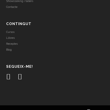
Showcooking i tallers
Contacte
CONTINGUT
Cursos
Llibres
Receptes
Blog
SEGUEIX-ME!