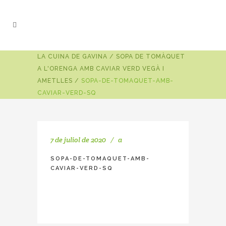
LA CUINA DE GAVINA
/
SOPA DE TOMÀQUET
A L'ORENGA AMB CAVIAR VERD VEGÀ I
AMETLLES
/
SOPA-DE-TOMAQUET-AMB-
CAVIAR-VERD-SQ
7 de juliol de 2020
a
SOPA-DE-TOMAQUET-AMB-
CAVIAR-VERD-SQ