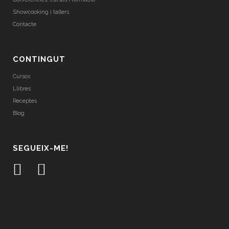
Showcooking i tallers
Contacte
CONTINGUT
Cursos
Llibres
Receptes
Blog
SEGUEIX-ME!