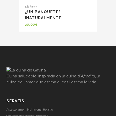
Llibres
¿UN BANQUETE?
¡NATURALMENTE!
20,00
€
Cuina saludable, inspirada en la cuina d'
Afrodita
, la
cuina de l'amor que estima el cos i estima la vida.
SERVEIS
Assessorament Nutricional Holístic
Conferències, cursos i formació