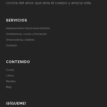
cocina del amor que ama el cuerpo y ama la vida.
SERVICIOS
Asesoramiento Nutricional Holístico
Conferencias, cursos y formación
Showcooking y talleres
Contacto
CONTENIDO
Cursos
Libros
Recetas
Blog
¡SÍGUEME!