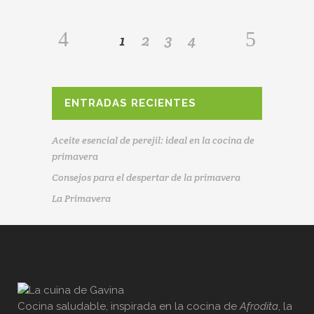
finas ( podemos pincelarlo con
aceite
1
2
3
4
ENTRADAS RECIENTES
Aceite esencial de perejil: ideal en la cocina de
primavera
Consejos para el despertar de la primavera
La Primavera
Cocina saludable, inspirada en la cocina de
Afrodita
, la