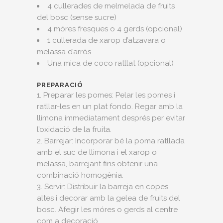
4 cullerades de melmelada de fruits
del bosc (sense sucre)
4 móres fresques o 4 gerds (opcional)
1 cullerada de xarop d’atzavara o
melassa d’arròs
Una mica de coco ratllat (opcional)
PREPARACIÓ
1. Preparar les pomes: Pelar les pomes i
ratllar-les en un plat fondo. Regar amb la
llimona immediatament després per evitar
l’oxidació de la fruita.
2. Barrejar: Incorporar bé la poma ratllada
amb el suc de llimona i el xarop o
melassa, barrejant fins obtenir una
combinació homogènia.
3. Servir: Distribuir la barreja en copes
altes i decorar amb la gelea de fruits del
bosc. Afegir les móres o gerds al centre
com a decoració..