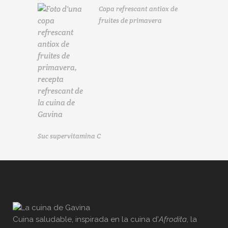
Copa refrescant antiox de
fruites de primavera
Suc supervitamina C
Cuina saludable, inspirada en la cuina d'
Afrodita
, la