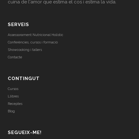
cuina de l'amor que estima el cos i estima la vida.
SERVEIS
Assessorament Nutricional Holístic
Conferències, cursos i formació
Showcooking i tallers
Contacte
CONTINGUT
Cursos
Llibres
Receptes
Blog
SEGUEIX-ME!