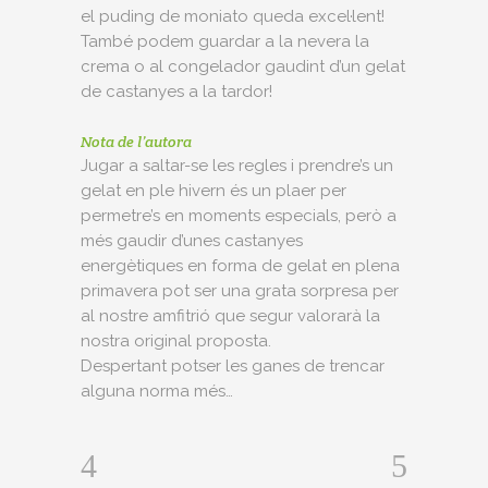
el puding de moniato queda excel·lent!
També podem guardar a la nevera la
crema o al congelador gaudint d’un gelat
de castanyes a la tardor!
Nota de l’autora
Jugar a saltar-se les regles i prendre’s un
gelat en ple hivern és un plaer per
permetre’s en moments especials, però a
més gaudir d’unes castanyes
energètiques en forma de gelat en plena
primavera pot ser una grata sorpresa per
al nostre amfitrió que segur valorarà la
nostra original proposta.
Despertant potser les ganes de trencar
alguna norma més…