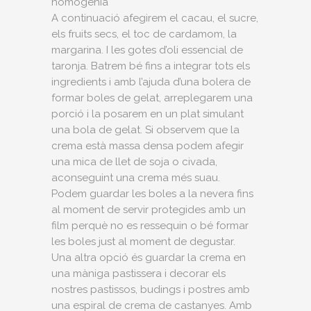
homogènia
A continuació afegirem el cacau, el sucre,
els fruits secs, el toc de cardamom, la
margarina. I les gotes d’oli essencial de
taronja. Batrem bé fins a integrar tots els
ingredients i amb l’ajuda d’una bolera de
formar boles de gelat, arreplegarem una
porció i la posarem en un plat simulant
una bola de gelat. Si observem que la
crema està massa densa podem afegir
una mica de llet de soja o civada,
aconseguint una crema més suau.
Podem guardar les boles a la nevera fins
al moment de servir protegides amb un
film perquè no es ressequin o bé formar
les boles just al moment de degustar.
Una altra opció és guardar la crema en
una màniga pastissera i decorar els
nostres pastissos, budings i postres amb
una espiral de crema de castanyes. Amb