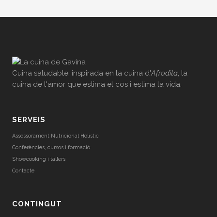
Cuina saludable, inspirada en la cuina d'
Afrodita
, la
cuina de l'amor que estima el cos i estima la vida.
SERVEIS
Assessorament Nutricional Holístic
Conferències, cursos i formació
Showcooking i tallers
Contacte
CONTINGUT