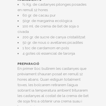
½ Kg. de castanyes pilonges posades
en remull 12 hores
60 gr. de cacau pur
50gr. de margarina ecològica
100 ml. de crema de llet de soja o
civada
200 gr. de sucre de canya cristal·litzat
50 gr. de nous o avellanes picadites
1 toc de cardamom en pols
4 gotes oli essencial de taronja
PREPARACIÓ
En primer lloc bullirem les castanyes que
prèviament s’hauran posat en remull 12
hores abans. Quan estiguin totalment
toves, les bolcarem retirarem l’aigua
sobrant ia temperatura ambient triturarem
les castanyes al costat de la crema de llet
de soja fins a obtenir una crema suau i