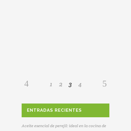
12 de enero de 2025
CANELONES DE SEITAN
Canelones de Seitan
INGREDIENTES PARA 10
PERSONAS 40 placas de canelón
400 gr. de seitan 4 cebollas
moradas tipo figueras 200 gr. de
queso danés 1 tomate (para el
asado) 1 pellizco de curri en polvo
sal marina pimienta blanca y nuez
moscada acabadas de rallar
1
2
3
4
ENTRADAS RECIENTES
Aceite esencial de perejil: ideal en la cocina de