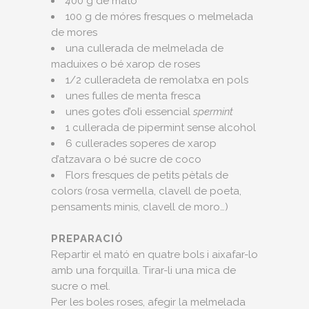
4
00 g de mató
100 g de móres fresques o melmelada
de mores
una cullerada de melmelada de
maduixes o bé xarop de roses
1/2 culleradeta de remolatxa en pols
unes fulles de menta fresca
unes gotes d’oli essencial
spermint
1 cullerada de pipermint sense alcohol
6 cullerades soperes de xarop
d’atzavara o bé sucre de coco
Flors fresques de petits pètals de
colors (rosa vermella, clavell de poeta,
pensaments minis, clavell de moro…)
PREPARACIÓ
Repartir el mató en quatre bols i aixafar-lo
amb una forquilla. Tirar-li una mica de
sucre o mel.
Per les boles roses, afegir la melmelada