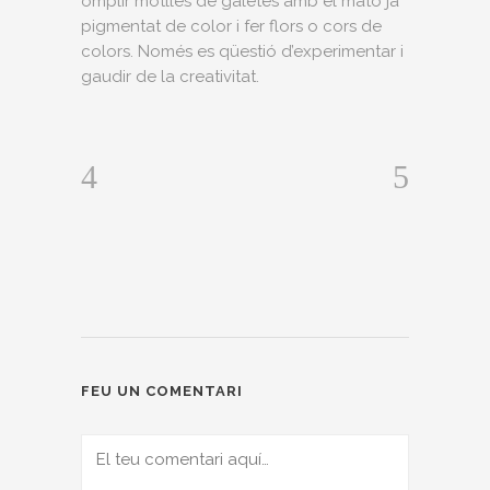
omplir motlles de galetes amb el mató ja
pigmentat de color i fer flors o cors de
colors. Només es qüestió d’experimentar i
gaudir de la creativitat.
FEU UN COMENTARI