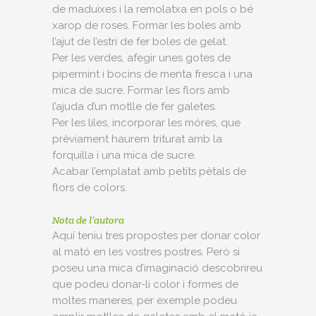
de maduixes i la remolatxa en pols o bé
xarop de roses. Formar les boles amb
l’ajut de l’estri de fer boles de gelat.
Per les verdes, afegir unes gotes de
pipermint i bocins de menta fresca i una
mica de sucre. Formar les flors amb
l’ajuda d’un motlle de fer galetes.
Per les liles, incorporar les móres, que
prèviament haurem triturat amb la
forquilla i una mica de sucre.
Acabar l’emplatat amb petits pètals de
flors de colors.
Nota de l’autora
Aquí teniu tres propostes per donar color
al mató en les vostres postres. Però si
poseu una mica d’imaginació descobrireu
que podeu donar-li color i formes de
moltes maneres, per exemple podeu