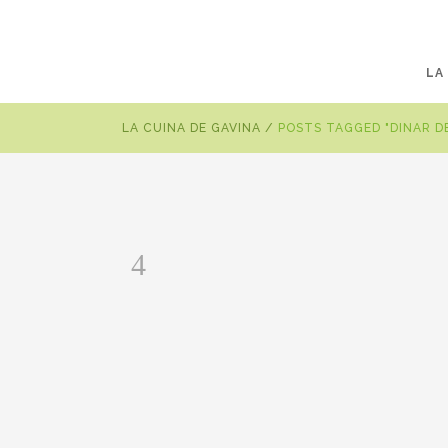
LA
LA CUINA DE GAVINA
/
POSTS TAGGED "DINAR D