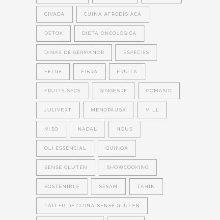
CIVADA
CUINA AFRODISÍACA
DETOX
DIETA ONCOLÒGICA
DINAR DE GERMANOR
ESPÈCIES
FETGE
FIBRA
FRUITA
FRUITS SECS
GINGEBRE
GOMASIO
JULIVERT
MENOPÀUSA
MILL
MISO
NADAL
NOUS
OLI ESSENCIAL
QUINOA
SENSE GLUTEN
SHOWCOOKING
SOSTENIBLE
SÈSAM
TAHIN
TALLER DE CUINA SENSE GLUTEN