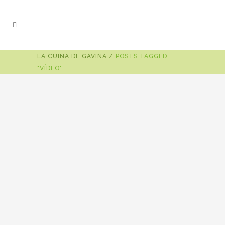
LA CUINA DE GAVINA
/
POSTS TAGGED
"VÍDEO"