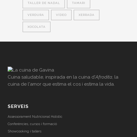
TALLER DE NADAL
TAMARI
VERDURA
VÍDEO
XERRADA
XOCOLATA
Cuina saludable, inspirada en la cuina d'
Afrodita
, la
cuina de l'amor que estima el cos i estima la vida.
SERVEIS
Assessorament Nutricional Holístic
Conferències, cursos i formació
Showcooking i tallers