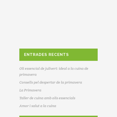
energètics, rics en greixos,
proteïnes i oligoelements. Segons
els tipus de fruits secs, també
poden aportar bones dosis de
vitamines o àcids grassos Omega
3. Podríem descriure els fruits secs
com l'aliment contenidor de
l'energia concentrada del sol.
ENTRADES RECENTS
Oli essencial de julivert: ideal a la cuina de
primavera
Consells pel despertar de la primavera
La Primavera
Taller de cuina amb olis essencials
Amor i salut a la cuina