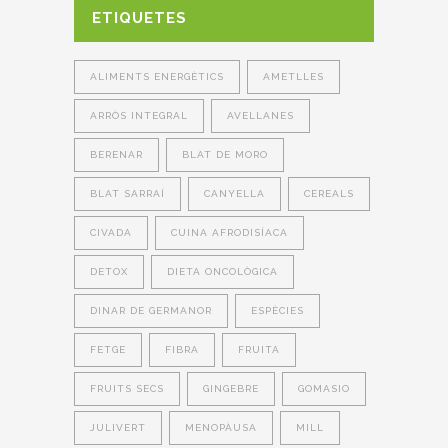
ETIQUETES
ALIMENTS ENERGÈTICS
AMETLLES
ARRÒS INTEGRAL
AVELLANES
BERENAR
BLAT DE MORO
BLAT SARRAÍ
CANYELLA
CEREALS
CIVADA
CUINA AFRODISÍACA
DETOX
DIETA ONCOLÒGICA
DINAR DE GERMANOR
ESPÈCIES
FETGE
FIBRA
FRUITA
FRUITS SECS
GINGEBRE
GOMASIO
JULIVERT
MENOPÀUSA
MILL