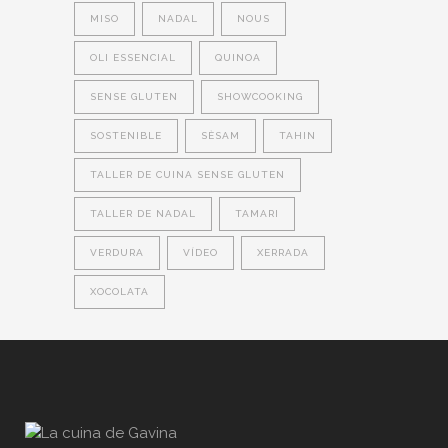
MISO
NADAL
NOUS
OLI ESSENCIAL
QUINOA
SENSE GLUTEN
SHOWCOOKING
SOSTENIBLE
SÈSAM
TAHIN
TALLER DE CUINA SENSE GLUTEN
TALLER DE NADAL
TAMARI
VERDURA
VÍDEO
XERRADA
XOCOLATA