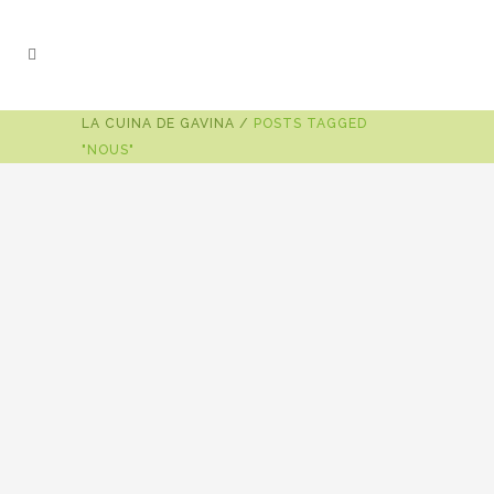
LA CUINA DE GAVINA
/
POSTS TAGGED
"NOUS"
8 de gener de 2018
FRUITS SECS: ENERGIA I CALOR
DISPONIBLES EN PLE HIVERN
Els fruits secs són aliments molt