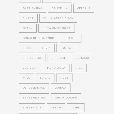
BLAT SARRAÍ
CANYELLA
CEREALS
CIVADA
CUINA AFRODISÍACA
DETOX
DIETA ONCOLÒGICA
DINAR DE GERMANOR
ESPÈCIES
FETGE
FIBRA
FRUITA
FRUITS SECS
GINGEBRE
GOMASIO
JULIVERT
MENOPÀUSA
MILL
MISO
NADAL
NOUS
OLI ESSENCIAL
QUINOA
SENSE GLUTEN
SHOWCOOKING
SOSTENIBLE
SÈSAM
TAHIN