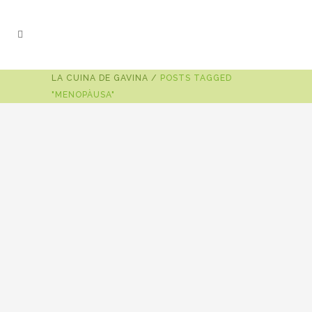
LA CUINA DE GAVINA
/
POSTS TAGGED
"MENOPÀUSA"
23 d'octubre de 2018
4 CONDIMENTS PER A LA TEVA
CUINA DE TARDOR I HIVERN
Miso Per afegir a brous i sopes, en
salses per a amanida, patés