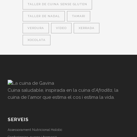
TALLER DE CUINA SENSE GLUTEN
TALLER DE NADAL
TAMARI
VERDURA
VÍDEO
XERRADA
XOCOLATA
Cuina saludable, inspirada en la cuina d'
Afrodita
, la
cuina de l'amor que estima el cos i estima la vida.
SERVEIS
Assessorament Nutricional Holístic