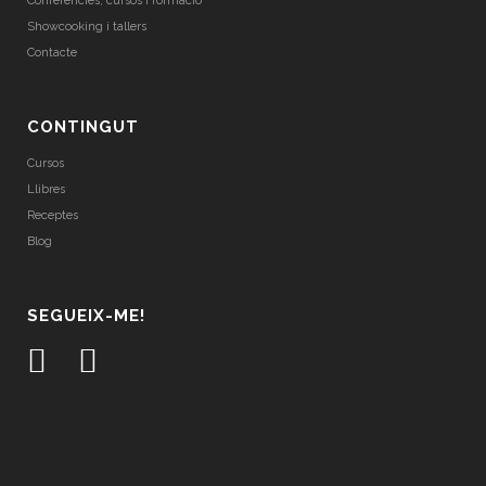
Conferències, cursos i formació
Showcooking i tallers
Contacte
CONTINGUT
Cursos
Llibres
Receptes
Blog
SEGUEIX-ME!