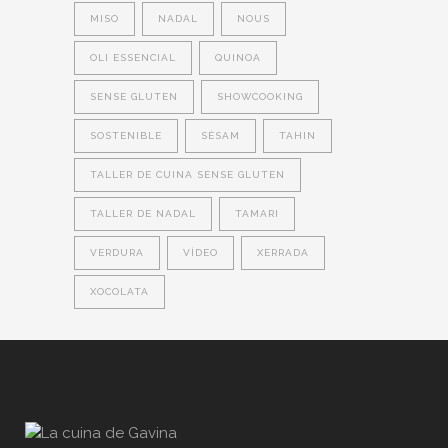
MISO
NADAL
NOUS
OLI ESSENCIAL
QUINOA
SENSE GLUTEN
SHOWCOOKING
SOSTENIBLE
SÈSAM
TAHIN
TALLER DE CUINA SENSE GLUTEN
TALLER DE NADAL
TAMARI
VERDURA
VÍDEO
XERRADA
XOCOLATA