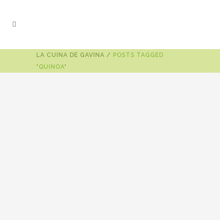
LA CUINA DE GAVINA
/
POSTS TAGGED
"QUINOA"
22 d'abril de 2018
CEREALS SENSE GLUTEN: SÍ,
GRÀCIES!
Els cereals sense gluten, tant en