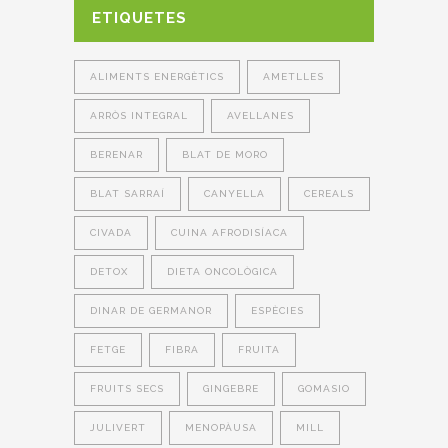
ETIQUETES
ALIMENTS ENERGÈTICS
AMETLLES
ARRÒS INTEGRAL
AVELLANES
BERENAR
BLAT DE MORO
BLAT SARRAÍ
CANYELLA
CEREALS
CIVADA
CUINA AFRODISÍACA
DETOX
DIETA ONCOLÒGICA
DINAR DE GERMANOR
ESPÈCIES
FETGE
FIBRA
FRUITA
FRUITS SECS
GINGEBRE
GOMASIO
JULIVERT
MENOPÀUSA
MILL