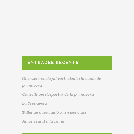
gra com en forma de flocs o
farines, són fonts d'energia
disponible que ens donarà força
per al dia a dia, evitant
hipoglucèmies, nodriran el nostre
sistema nerviós i aportaran
nutrients indispensables per tenir
claredat mental i energia per
ENTRADES RECENTS
Oli essencial de julivert: ideal a la cuina de
primavera
Consells pel despertar de la primavera
La Primavera
Taller de cuina amb olis essencials
Amor i salut a la cuina