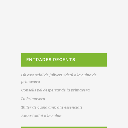
gra com en forma de flocs o
farines, són fonts d'energia
disponible que ens donarà força
per al dia a dia, evitant
hipoglucèmies, nodriran el nostre
sistema nerviós i aportaran
nutrients indispensables per tenir
claredat mental i energia per
ENTRADES RECENTS
Oli essencial de julivert: ideal a la cuina de
primavera
Consells pel despertar de la primavera
La Primavera
Taller de cuina amb olis essencials
Amor i salut a la cuina