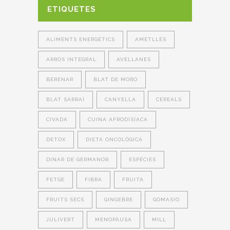
ETIQUETES
ALIMENTS ENERGÈTICS
AMETLLES
ARRÒS INTEGRAL
AVELLANES
BERENAR
BLAT DE MORO
BLAT SARRAÍ
CANYELLA
CEREALS
CIVADA
CUINA AFRODISÍACA
DETOX
DIETA ONCOLÒGICA
DINAR DE GERMANOR
ESPÈCIES
FETGE
FIBRA
FRUITA
FRUITS SECS
GINGEBRE
GOMASIO
JULIVERT
MENOPÀUSA
MILL