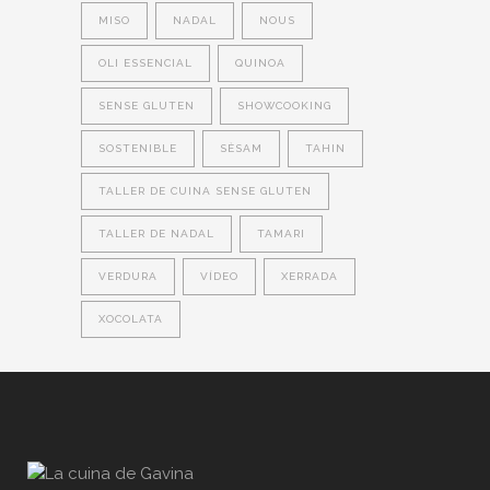
MISO
NADAL
NOUS
OLI ESSENCIAL
QUINOA
SENSE GLUTEN
SHOWCOOKING
SOSTENIBLE
SÈSAM
TAHIN
TALLER DE CUINA SENSE GLUTEN
TALLER DE NADAL
TAMARI
VERDURA
VÍDEO
XERRADA
XOCOLATA