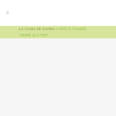
LA CUINA DE GAVINA
/
POSTS TAGGED
"SENSE GLUTEN"
22 d'abril de 2018
CEREALS SENSE GLUTEN: SÍ,
GRÀCIES!
Els cereals sense gluten, tant en